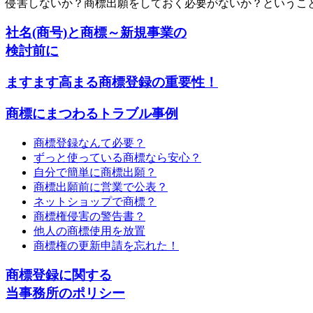
侵害しないか？商標出願をしておく必要がないか？というこ
社名(商号)と商標～新規事業の
検討前に
ますます高まる商標登録の重要性！
商標にまつわるトラブル事例
商標登録なんて必要？
ずっと使っている商標なら安心？
自分で簡単に商標出願？
商標出願前に営業で公表？
ネットショップで商標？
商標権侵害の警告書？
他人の商標使用を放置
商標権の更新申請を忘れた！
商標登録に関する
当事務所のポリシー