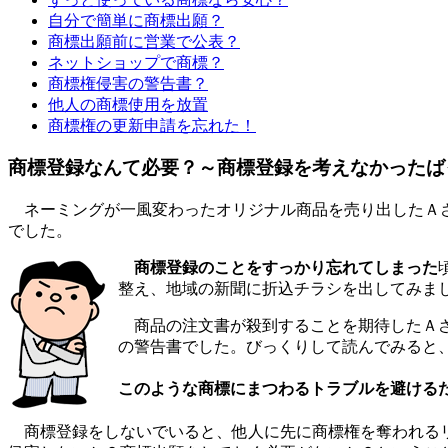
自分で簡単に商標出願？
商標出願前に営業で公表？
ネットショップで商標？
商標権侵害の警告書？
他人の商標使用を放置
商標権の更新申請を忘れた！
商標登録なんて必要？～商標登録を考えなかったば
ネーミングが一風変わったオリジナル商品を売り出したＡさ
でした。
商標登録のことをすっかり忘れてしまった
整え、地域の新聞に折込チラシを出してみま
商品の注文書が殺到することを期待したＡさ
の警告書でした。びっくりして読んでみると
このような
商標
にまつわるトラブルを避ける
商標登録をしないでいると、他人に先に商標権を奪われるリ