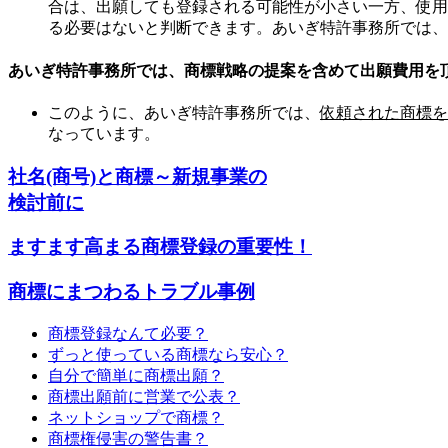
合は、出願しても登録される可能性が小さい一方、使用
る必要はないと判断できます。あいぎ特許事務所では、
あいぎ特許事務所では、商標戦略の提案を含めて出願費用を
このように、あいぎ特許事務所では、
依頼された商標を
なっています。
社名(商号)と商標～新規事業の
検討前に
ますます高まる商標登録の重要性！
商標にまつわるトラブル事例
商標登録なんて必要？
ずっと使っている商標なら安心？
自分で簡単に商標出願？
商標出願前に営業で公表？
ネットショップで商標？
商標権侵害の警告書？